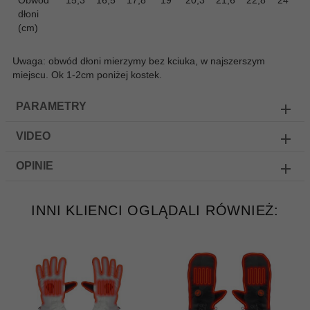
Obwód
15,3
16,5
17,8
19
20,3
21,6
22,8
24
25
dłoni
(cm)
Uwaga: obwód dłoni mierzymy bez kciuka, w najszerszym
miejscu. Ok 1-2cm poniżej kostek.
PARAMETRY
VIDEO
OPINIE
INNI KLIENCI OGLĄDALI RÓWNIEŻ: