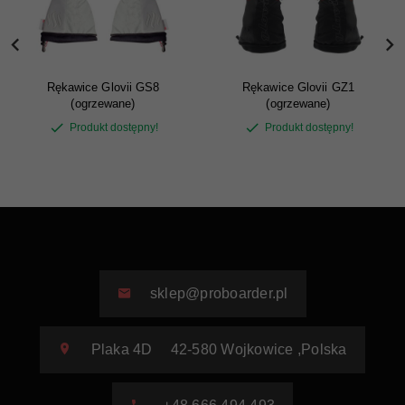
Rękawice Glovii GS8
Rękawice Glovii GZ1
(ogrzewane)
(ogrzewane)
Produkt dostępny!
Produkt dostępny!
sklep@proboarder.pl
Plaka 4D
42-580
Wojkowice
,
Polska