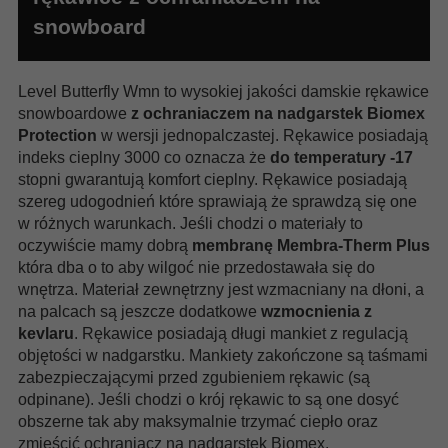
snowboard
Level Butterfly Wmn to wysokiej jakości damskie rękawice
snowboardowe
z ochraniaczem na nadgarstek Biomex
Protection
w wersji jednopalczastej. Rękawice posiadają
indeks cieplny 3000 co oznacza że
do temperatury -17
stopni gwarantują komfort cieplny. Rękawice posiadają
szereg udogodnień które sprawiają że sprawdzą się one
w różnych warunkach. Jeśli chodzi o materiały to
oczywiście mamy dobrą
membranę Membra-Therm Plus
która dba o to aby wilgoć nie przedostawała się do
wnętrza. Materiał zewnętrzny jest wzmacniany na dłoni, a
na palcach są jeszcze dodatkowe
wzmocnienia z
kevlaru
. Rękawice posiadają długi mankiet z regulacją
objętości w nadgarstku. Mankiety zakończone są taśmami
zabezpieczającymi przed zgubieniem rękawic (są
odpinane). Jeśli chodzi o krój rękawic to są one dosyć
obszerne tak aby maksymalnie trzymać ciepło oraz
zmieścić ochraniacz na nadgarstek Biomex.