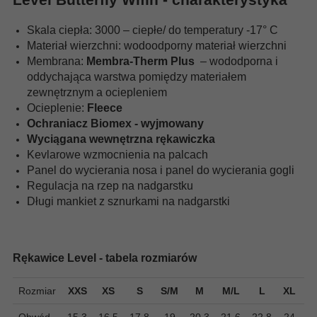
Skala ciepła: 3000 – ciepłe/ do temperatury -17° C
Materiał wierzchni: wodoodporny materiał wierzchni
Membrana:
Membra-Therm Plus
– wododporna i
oddychająca warstwa pomiędzy materiałem
zewnętrznym a ociepleniem
Ocieplenie:
Fleece
Ochraniacz Biomex - wyjmowany
Wyciągana wewnętrzna rękawiczka
Kevlarowe wzmocnienia na palcach
Panel do wycierania nosa i panel do wycierania gogli
Regulacja na rzep na nadgarstku
Długi mankiet z sznurkami na nadgarstki
Rękawice Level - tabela rozmiarów
Rozmiar
XXS
XS
S
S/M
M
M/L
L
XL
X