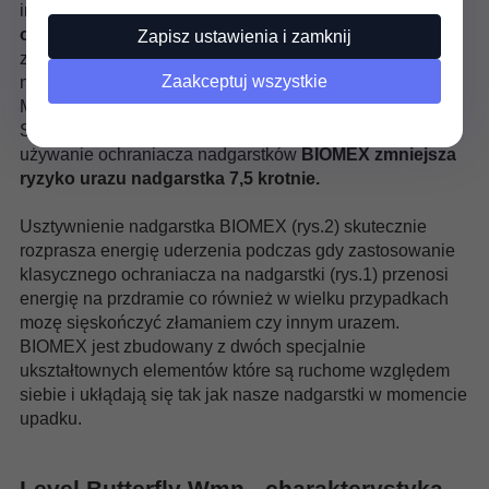
inżynierami i biomechanikami stworzyła
innowacyjny
ochraniacz na nadgarstki BIOMEX
. Jego skuteczność
Zapisz ustawienia i zamknij
została udowodniona w 4-letnich badaniach
Zaakceptuj wszystkie
naukowych
prowadzonych wspólnie z Kliniką Gut w St.
Moritz, Centrum Bone and Joint Surgery, Szwajcarskim
Stowarzyszeniem Snowboardu. Badania potwierdziły że
używanie ochraniacza nadgarstków
BIOMEX zmniejsza
ryzyko urazu nadgarstka 7,5 krotnie.
Usztywnienie nadgarstka BIOMEX (rys.2) skutecznie
rozprasza energię uderzenia podczas gdy zastosowanie
klasycznego ochraniacza na nadgarstki (rys.1) przenosi
energię na przdramie co również w wielku przypadkach
mozę sięskończyć złamaniem czy innym urazem.
BIOMEX jest zbudowany z dwóch specjalnie
ukształtownych elementów które są ruchome względem
siebie i ukłądają się tak jak nasze nadgarstki w momencie
upadku.
Level Butterfly Wmn - charakterystyka